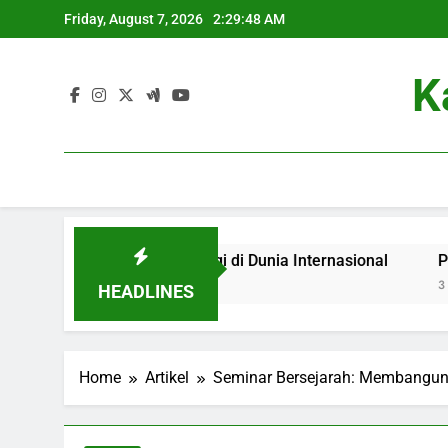
Skip
Friday, August 7, 2026
2:29:49 AM
to
content
K
Perguruan Tinggi di Dunia Internasional
Pusat Layana
3 Months Ago
HEADLINES
Home
Artikel
Seminar Bersejarah: Membangun 