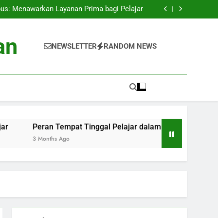
 Menyokong Peringkatan Perguruan Tinggi di
Dunia Internasional
us: Menawarkan Layanan Prima bagi Pelajar
ar dalam Peningkatan Sifat serta Kecerdasan
Akademik
Krisis untuk Persiapan Mahasiswa di Kampus
 Menyokong Peringkatan Perguruan Tinggi di
an
Dunia Internasional
us: Menawarkan Layanan Prima bagi Pelajar
NEWSLETTER
RANDOM NEWS
ar dalam Peningkatan Sifat serta Kecerdasan
Akademik
Krisis untuk Persiapan Mahasiswa di Kampus
an Tempat Tinggal Pelajar dalam Peningkatan Sifat serta Ke
nths Ago