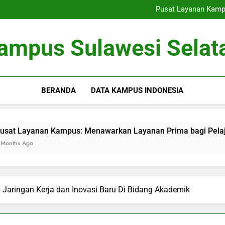
Pengesahan Internasional:
Pusat Layanan Kamp
Peran Tempat Tinggal Pelaj
Kepentingan Simulasi 
Pengesahan Internasional:
ampus Sulawesi Selat
Pusat Layanan Kamp
Peran Tempat Tinggal Pelaj
Kepentingan Simulasi 
BERANDA
DATA KAMPUS INDONESIA
n Kampus: Menawarkan Layanan Prima bagi Pelajar
Per
3 Mo
Jaringan Kerja dan Inovasi Baru Di Bidang Akademik