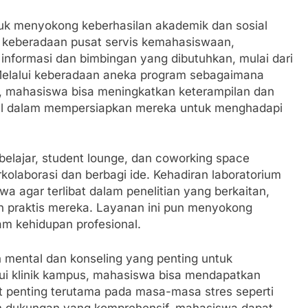
uk menyokong keberhasilan akademik dan sosial
i keberadaan pusat servis kemahasiswaan,
nformasi dan bimbingan yang dibutuhkan, mulai dari
 Melalui keberadaan aneka program sebagaimana
k, mahasiswa bisa meningkatkan keterampilan dan
usial dalam mempersiapkan mereka untuk menghadapi
belajar, student lounge, dan coworking space
olaborasi dan berbagi ide. Kehadiran laboratorium
a agar terlibat dalam penelitian yang berkaitan,
 praktis mereka. Layanan ini pun menyokong
am kehidupan profesional.
mental dan konseling yang penting untuk
i klinik kampus, mahasiswa bisa mendapatkan
t penting terutama pada masa-masa stres seperti
em dukungan yang komprehensif, mahasiswa dapat