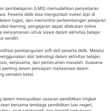
men pembelajaran (LMS) memudahkan penyebaran
a. Peserta didik bisa mengunduh materi ajar di
i dalam tugas, dan memonitor perkembangan pelajaran
nded learning, pengajaran dapat dilakukan online
 kenyamanan untuk siswa dalam aktivitas belajar
a sendiri.
litasi pembangunan soft skill peserta didik. Melalui
nggunakan alat teknologi dalam aktivitas belajar,
nikasi, kerjasama, dan pemecahan masalah. Suasana
mat penting dalam persiapan mahasiswa dalam
ng semakin ketat.
ng dalam mewujudkan sasaran pendidikan tingkat
itraan bersama lembaga pendidikan luar negeri,
lmu, riset kolaboratif, dan inisiatif pertukaran