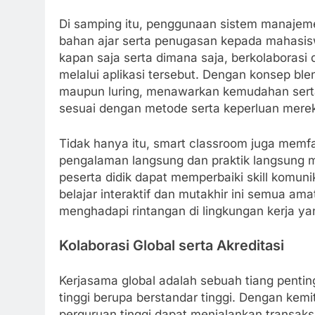
Di samping itu, penggunaan sistem manaje
bahan ajar serta penugasan kepada mahasisw
kapan saja serta dimana saja, berkolaboras
melalui aplikasi tersebut. Dengan konsep ble
maupun luring, menawarkan kemudahan serta
sesuai dengan metode serta keperluan merek
Tidak hanya itu, smart classroom juga memfasi
pengalaman langsung dan praktik langsung me
peserta didik dapat memperbaiki skill komu
belajar interaktif dan mutakhir ini semua a
menghadapi rintangan di lingkungan kerja ya
Kolaborasi Global serta Akreditasi
Kerjasama global adalah sebuah tiang penti
tinggi berupa berstandar tinggi. Dengan kem
perguruan tinggi dapat menjalankan transaksi i