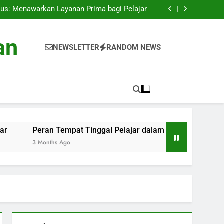
 Menyokong Peringkatan Perguruan Tinggi di
Dunia Internasional
us: Menawarkan Layanan Prima bagi Pelajar
ar dalam Peningkatan Sifat serta Kecerdasan
Akademik
Krisis untuk Persiapan Mahasiswa di Kampus
 Menyokong Peringkatan Perguruan Tinggi di
an
Dunia Internasional
us: Menawarkan Layanan Prima bagi Pelajar
NEWSLETTER
RANDOM NEWS
ar dalam Peningkatan Sifat serta Kecerdasan
Akademik
Krisis untuk Persiapan Mahasiswa di Kampus
Peran Tempat Tinggal Pelajar dalam Peningkatan Sifat serta
3 Months Ago