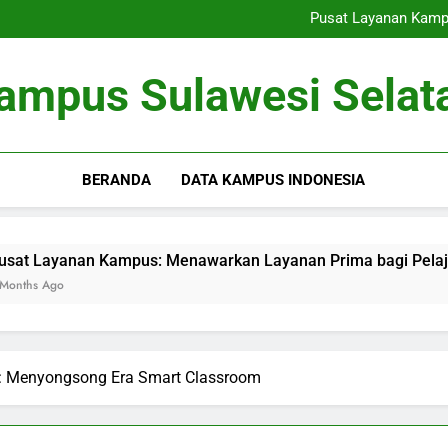
Pengesahan Internasional:
Pusat Layanan Kamp
Peran Tempat Tinggal Pelaj
Kepentingan Simulasi 
Pengesahan Internasional:
ampus Sulawesi Selat
Pusat Layanan Kamp
Peran Tempat Tinggal Pelaj
Kepentingan Simulasi 
BERANDA
DATA KAMPUS INDONESIA
nan Kampus: Menawarkan Layanan Prima bagi Pelajar
s: Menyongsong Era Smart Classroom