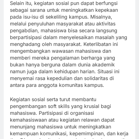
Selain itu, kegiatan sosial pun dapat berfungsi
sebagai sarana untuk meningkatkan kepekaan
pada isu-isu di sekeliling kampus. Misalnya,
melalui penyuluhan masyarakat atau aktivitas
pengabdian, mahasiswa bisa secara langsung
berpartisipasi dalam menyelesaikan masalah yang
menghadang oleh masyarakat. Keterlibatan ini
mengembangkan wawasan mahasiswa dan
memberi mereka pengalaman berharga yang
bukan hanya berguna dalam dunia akademik
namun juga dalam kehidupan harian. Situasi ini
menyemai rasa kepedulian dan solidaritas di
antara para anggota komunitas kampus.
Kegiatan sosial serta turut membantu
pengembangan soft skills yang krusial bagi
mahasiswa. Partisipasi di organisasi
kemahasiswaan atau kegiatan relawan dapat
menunjang mahasiswa untuk meningkatkan
kemampuan komunikasi, kepemimpinan, dan kerja