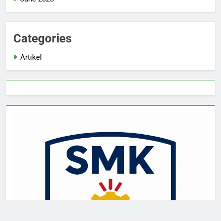
Categories
Artikel