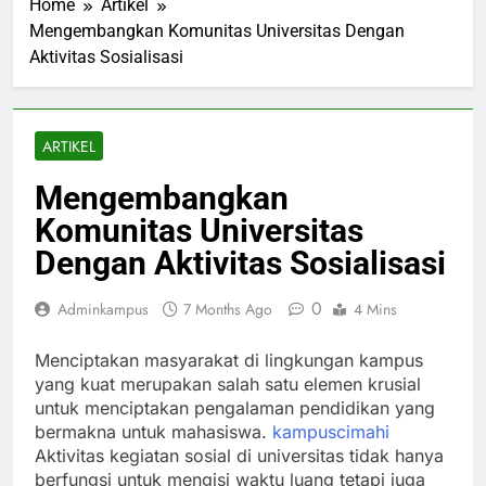
Home
Artikel
Mengembangkan Komunitas Universitas Dengan
Aktivitas Sosialisasi
ARTIKEL
Mengembangkan
Komunitas Universitas
Dengan Aktivitas Sosialisasi
0
Adminkampus
7 Months Ago
4 Mins
Menciptakan masyarakat di lingkungan kampus
yang kuat merupakan salah satu elemen krusial
untuk menciptakan pengalaman pendidikan yang
bermakna untuk mahasiswa.
kampuscimahi
Aktivitas kegiatan sosial di universitas tidak hanya
berfungsi untuk mengisi waktu luang tetapi juga