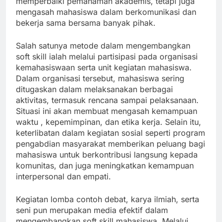
memperbaiki pemahaman akademis, tetapi juga
mengasah mahasiswa dalam berkomunikasi dan
bekerja sama bersama banyak pihak.
Salah satunya metode dalam mengembangkan
soft skill ialah melalui partisipasi pada organisasi
kemahasiswaan serta unit kegiatan mahasiswa.
Dalam organisasi tersebut, mahasiswa sering
ditugaskan dalam melaksanakan berbagai
aktivitas, termasuk rencana sampai pelaksanaan.
Situasi ini akan membuat mengasah kemampuan
waktu , kepemimpinan, dan etika kerja. Selain itu,
keterlibatan dalam kegiatan sosial seperti program
pengabdian masyarakat memberikan peluang bagi
mahasiswa untuk berkontribusi langsung kepada
komunitas, dan juga meningkatkan kemampuan
interpersonal dan empati.
Kegiatan lomba contoh debat, karya ilmiah, serta
seni pun merupakan media efektif dalam
mengembangkan soft skill mahasiswa. Melalui