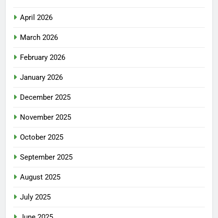
April 2026
March 2026
February 2026
January 2026
December 2025
November 2025
October 2025
September 2025
August 2025
July 2025
June 2025